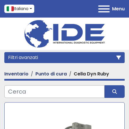
Menu
Italiano
Filtri avanzati
Inventario
Punto di cura
Cella Dyn Ruby
Categoria
Produttore
Ordina per