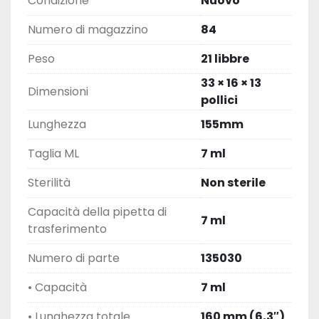
Condizione
Nuovo
Numero di magazzino
84
Peso
21 libbre
33 × 16 × 13
Dimensioni
pollici
Lunghezza
155mm
Taglia ML
7 ml
Sterilità
Non sterile
Capacità della pipetta di
7 ml
trasferimento
Numero di parte
135030
• Capacità
7 ml
• Lunghezza totale
160 mm (6,3″)