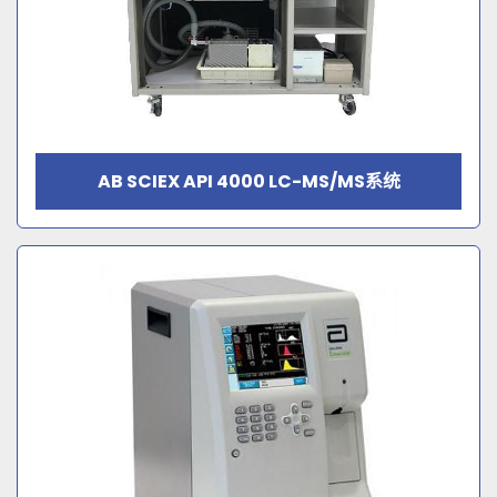
AB SCIEX API 4000 LC-MS/MS系统