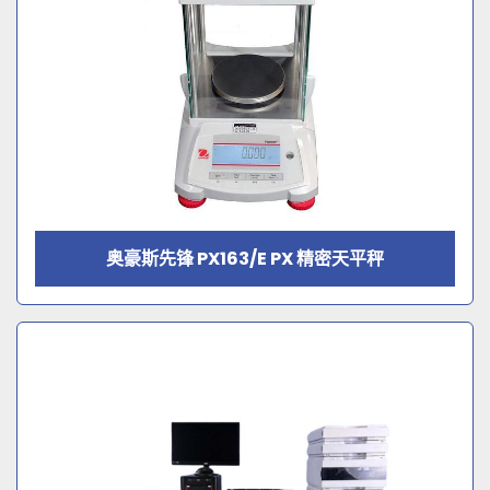
奥豪斯先锋 PX163/E PX 精密天平秤