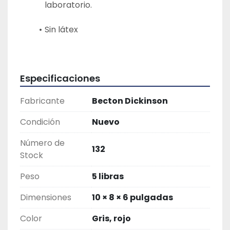
laboratorio.
Sin látex
Especificaciones
Fabricante
Becton Dickinson
Condición
Nuevo
Número de
132
Stock
Peso
5 libras
Dimensiones
10 × 8 × 6 pulgadas
Color
Gris, rojo