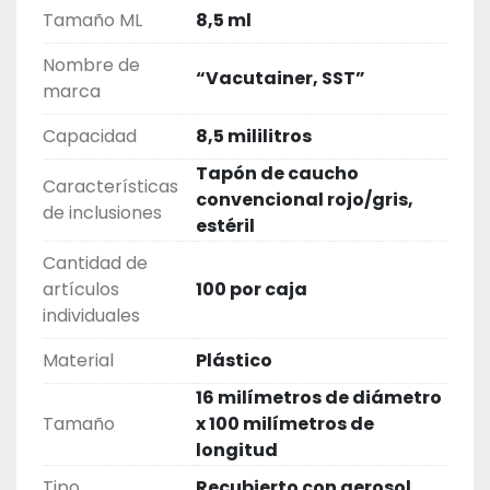
Tamaño ML
8,5 ml
Nombre de
“Vacutainer, SST”
marca
Capacidad
8,5 mililitros
Tapón de caucho
Características
convencional rojo/gris,
de inclusiones
estéril
Cantidad de
artículos
100 por caja
individuales
Material
Plástico
16 milímetros de diámetro
Tamaño
x 100 milímetros de
longitud
Tipo
Recubierto con aerosol